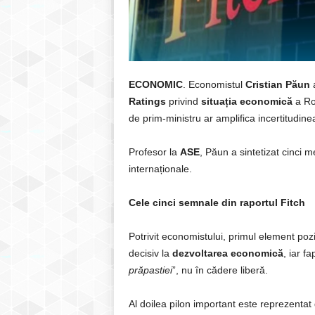
ECONOMIC
. Economistul
Cristian Păun
a
Ratings
privind
situația economică
a Rom
de prim-ministru ar amplifica incertitudin
Profesor la
ASE
, Păun a sintetizat cinci 
internaționale.
Cele cinci semnale din raportul Fitch
Potrivit economistului, primul element pozi
decisiv la
dezvoltarea
economică
, iar f
prăpastiei
”, nu în cădere liberă.
Al doilea pilon important este reprezentat