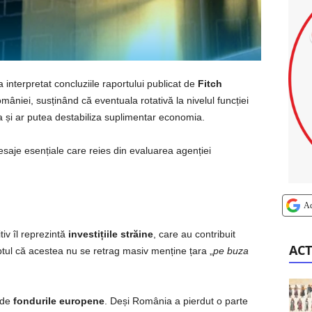
 interpretat concluziile raportului publicat de
Fitch
âniei, susținând că eventuala rotativă la nivelul funcției
ea și ar putea destabiliza suplimentar economia.
mesaje esențiale care reies din evaluarea agenției
A
tiv îl reprezintă
investițiile străine
, care au contribuit
ACT
aptul că acestea nu se retrag masiv menține țara „
pe buza
 de
fondurile europene
. Deși România a pierdut o parte