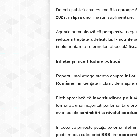
Datoria publică este estimată la aproape
2027
, în lipsa unor măsuri suplimentare.
Agenția semnalează că perspectiva negativă
reducerii treptate a deficitului.
Riscurile
su
implementare a reformelor, oboseală fiscal
Inflație și incertitudine politică
Raportul mai atrage atenția asupra
inflaț
României
, influențată inclusiv de majora
Fitch apreciază că
incertitudinea politi
formarea unei majorități parlamentare pro
eventualele
schimbări la nivelul conduce
În ceea ce privește poziția externă,
defici
peste media categoriei
BBB
, iar
economi