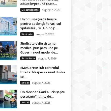
aduce împreună toate...
De actualitate
august 7, 2026
Un nou spațiu de liniște
pentru pacienți: Paraclisul
Spitalului „Dr. Holhoș”...
Sănătate
august 7, 2026
Sindicatele din sistemul
medical pun presiune pe
Guvern: noul model de...
Actualitate
august 7, 2026
eMAG trece sub controlul
total al Naspers – unul dintre
cei...
Social
august 7, 2026
Un elev de 14 ani a ucis șapte
persoane înainte de...
Social
august 7, 2026