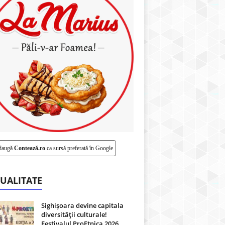
daugă
Contează.ro
ca sursă preferată în Google
UALITATE
Sighișoara devine capitala
diversității culturale!
Festivalul ProEtnica 2026