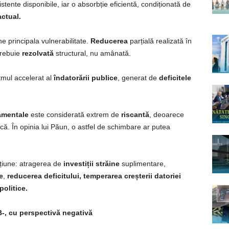
stente disponibile, iar o absorbție eficientă, condiționată de
actual.
 principala vulnerabilitate.
Reducerea
parțială realizată în
trebuie
rezolvată
structural, nu amânată.
tmul accelerat al
îndatorării publice
, generat de
deficitele
amentale
este considerată extrem de
riscantă
, deoarece
ică. În opinia lui Păun, o astfel de schimbare ar putea
acțiune: atragerea de
investiții străine
suplimentare,
e
,
reducerea deficitului, temperarea creșterii datoriei
politice.
-, cu perspectivă negativă