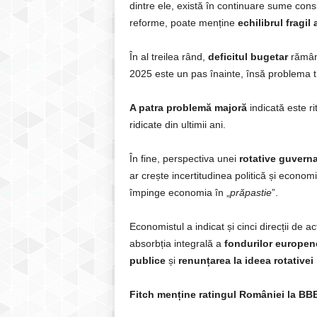
dintre ele, există în continuare sume consi
reforme, poate menține
echilibrul fragil 
În al treilea rând,
deficitul bugetar
rămâne
2025 este un pas înainte, însă problema 
A patra problemă majoră
indicată este ri
ridicate din ultimii ani.
În fine, perspectiva unei
rotative
guvern
ar crește incertitudinea politică și econom
împinge economia în „
prăpastie
”.
Economistul a indicat și cinci direcții de 
absorbția integrală a
fondurilor europen
publice
și
renunțarea la ideea rotativei 
Fitch menține ratingul României la BBB