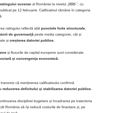
ratingului suveran
al României la nivelul „
BBB
-”, cu
ublicat pe 12 februarie. Calificativul rămâne în categoria
ă.
rea ratingului reflectă atât
punctele forte structurale
,
atorii de guvernanță
peste media categoriei, cât și
cate și
creșterea datoriei publice.
pene
și fluxurile de capital europene sunt considerate
nanciară și convergența economică.
 transmis că menținerea calificativului confirmă
reducerea deficitului și stabilizarea datoriei publice.
ontinuarea disciplinei bugetare și încadrarea pe traiectoria
ncât România să își reducă costurile de finanțare și, pe