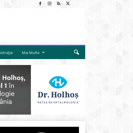
strație
Mai Multe