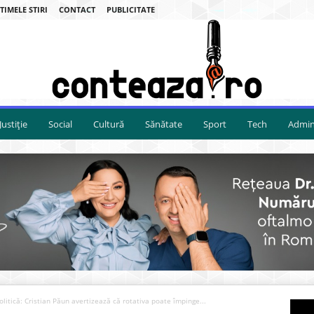
TIMELE STIRI
CONTACT
PUBLICITATE
Justiție
Social
Cultură
Sănătate
Sport
Tech
Admini
olitică: Cristian Păun avertizează că rotativa poate împinge...