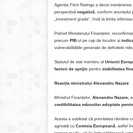
Agenția Fitch Ratings a decis menținerea
perspectivă
negativă
, conform anunțului p
„
investment grade
”, însă la limita inferioar
Potrivit Ministerului Finanțelor, reconfirma
precum
PIB
-ul pe cap de locuitor și
indic
vulnerabilitățile generate de deficitele ridi
Statutul de stat membru al
Uniunii Euro
factori de sprijin
pentru
stabilitatea fi
Reacția ministrului Alexandru Nazare
Ministrul Finanțelor,
Alexandru Nazare,
a
credibilitatea
măsurilor adoptate pentru 
Acesta a subliniat că prioritatea rămâne c
agreată cu
Comisia Europeană
, astfel î