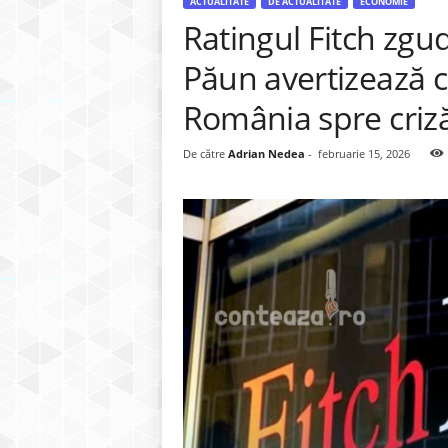
ACTUALITATE
DE ACTUALITATE
ECONOMIE
Ratingul Fitch zgud
Păun avertizează c
România spre criz
De către
Adrian Nedea
-
februarie 15, 2026