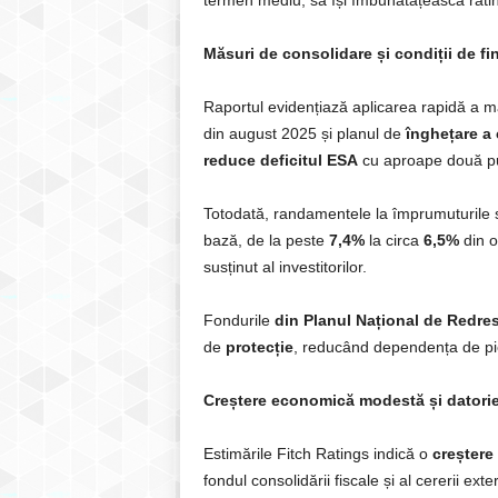
termen mediu, să își îmbunătățească ratin
Măsuri de consolidare și condiții de fi
Raportul evidențiază aplicarea rapidă a m
din august 2025 și planul de
înghețare a 
reduce deficitul ESA
cu aproape două pu
Totodată, randamentele la împrumuturile
bază, de la peste
7,4%
la circa
6,5%
din 
susținut al investitorilor.
Fondurile
din Planul Național de Redres
de
protecție
, reducând dependența de pie
Creștere economică modestă și datorie
Estimările Fitch Ratings indică o
creștere
fondul consolidării fiscale și al cererii ext