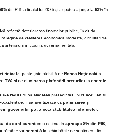
59%
din PIB la finalul lui 2025 și ar putea ajunge la
63% în
 reflectă deteriorarea finanțelor publice, în ciuda
nt legate de creșterea economică modestă, dificultăți de
ă și tensiuni în coaliția guvernamentală.
iei ridicate
, peste ținta stabilită de
Banca Națională a
rea
TVA
și de
eliminarea plafonării prețurilor la energie.
că s-a redus
după alegerea președintelui
Nicușor Dan
și
-occidentale, însă avertizează că
polarizarea
și
rii guvernului pot afecta stabilitatea reformelor.
tul de cont curent
este estimat la
aproape 8% din PIB
,
a
rămâne
vulnerabilă
la schimbările de sentiment din