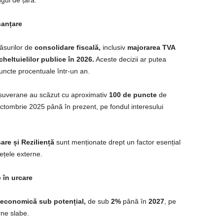
gul de țară.
nanțare
ăsurilor de
consolidare fiscală,
inclusiv
majorarea TVA
cheltuielilor publice în 2026.
Aceste decizii ar putea
ncte procentuale într-un an.
 suverane au scăzut cu aproximativ
100 de puncte
de
octombrie 2025 până în prezent, pe fondul interesului
are și Reziliență
sunt menționate drept un factor esențial
țele externe.
 în urcare
 economică sub potențial,
de sub
2%
până în
2027
, pe
erne slabe.