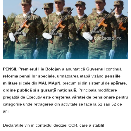
PENSII
.
Premierul Ilie Bolojan
a anunțat că
Guvernul
continuă
reforma pensiilor speciale
, următoarea etapă vizând
pensiile
militare
și cele din
MAI
,
MApN
, precum și din sistemul de
apărare
,
ordine publică
și
siguranță națională
. Principala modificare
pregătită de Executiv este
creșterea vârstei de pensionare
pentru
categoriile unde retragerea din activitate se face la 51 sau 52 de
ani.
Declarațiile vin în contextul deciziei
CCR
, care a stabilit