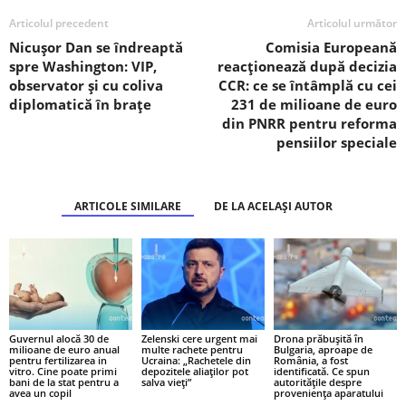
Articolul precedent
Articolul următor
Nicușor Dan se îndreaptă
Comisia Europeană
spre Washington: VIP,
reacționează după decizia
observator și cu coliva
CCR: ce se întâmplă cu cei
diplomatică în brațe
231 de milioane de euro
din PNRR pentru reforma
pensiilor speciale
ARTICOLE SIMILARE
DE LA ACELAȘI AUTOR
Guvernul alocă 30 de
Zelenski cere urgent mai
Drona prăbușită în
milioane de euro anual
multe rachete pentru
Bulgaria, aproape de
pentru fertilizarea in
Ucraina: „Rachetele din
România, a fost
vitro. Cine poate primi
depozitele aliaților pot
identificată. Ce spun
bani de la stat pentru a
salva vieți”
autoritățile despre
avea un copil
proveniența aparatului