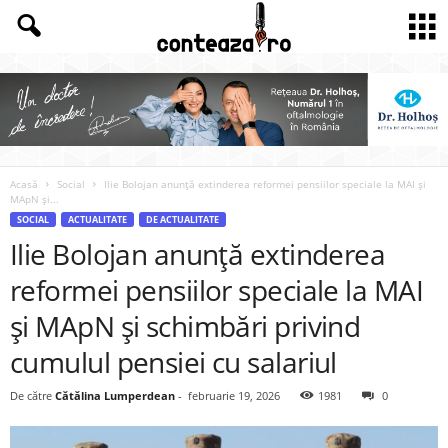
Acasă
Social
Ilie Bolojan anunță extinderea reformei pensiilor speciale la MAI și
MApN și...
SOCIAL
ACTUALITATE
DE ACTUALITATE
Ilie Bolojan anunță extinderea
reformei pensiilor speciale la MAI
și MApN și schimbări privind
cumulul pensiei cu salariul
De către
Cătălina Lumperdean
-
februarie 19, 2026
1981
0