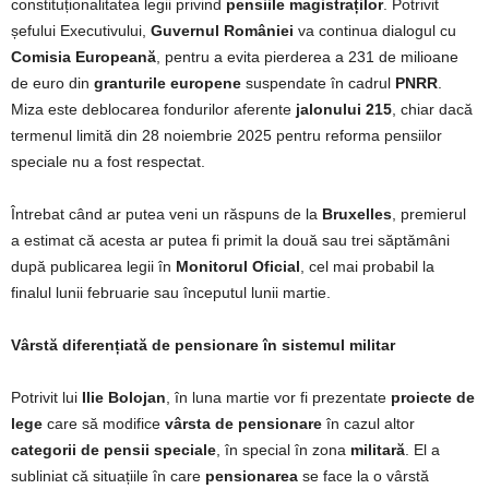
constituționalitatea legii privind
pensiile magistraților
. Potrivit
șefului Executivului,
Guvernul României
va continua dialogul cu
Comisia Europeană
, pentru a evita pierderea a 231 de milioane
de euro din
granturile europene
suspendate în cadrul
PNRR
.
Miza este deblocarea fondurilor aferente
jalonului 215
, chiar dacă
termenul limită din 28 noiembrie 2025 pentru reforma pensiilor
speciale nu a fost respectat.
Întrebat când ar putea veni un răspuns de la
Bruxelles
, premierul
a estimat că acesta ar putea fi primit la două sau trei săptămâni
după publicarea legii în
Monitorul Oficial
, cel mai probabil la
finalul lunii februarie sau începutul lunii martie.
Vârstă diferențiată de pensionare în sistemul militar
Potrivit lui
Ilie Bolojan
, în luna martie vor fi prezentate
proiecte de
lege
care să modifice
vârsta de pensionare
în cazul altor
categorii de pensii speciale
, în special în zona
militară
. El a
subliniat că situațiile în care
pensionarea
se face la o vârstă