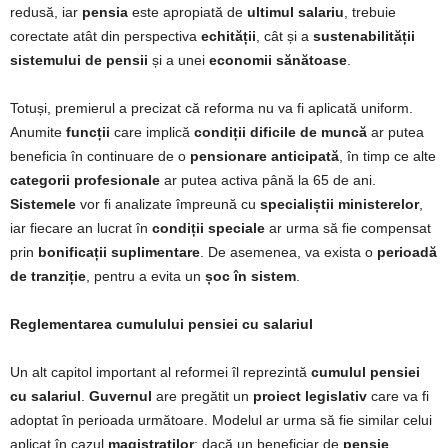
redusă, iar
pensia
este apropiată de
ultimul salariu
, trebuie
corectate atât din perspectiva
echității
, cât și a
sustenabilității
sistemului de pensii
și a unei
economii sănătoase
.
Totuși, premierul a precizat că reforma nu va fi aplicată uniform.
Anumite
funcții
care implică
condiții dificile de muncă
ar putea
beneficia în continuare de o
pensionare anticipată
, în timp ce alte
categorii profesionale
ar putea activa până la 65 de ani.
Sistemele
vor fi analizate împreună cu
specialiștii ministerelor
,
iar fiecare an lucrat în
condiții speciale
ar urma să fie compensat
prin
bonificații suplimentare
. De asemenea, va exista o
perioadă
de tranziție
, pentru a evita un
șoc în sistem
.
Reglementarea cumulului pensiei cu salariul
Un alt capitol important al reformei îl reprezintă
cumulul pensiei
cu salariul
.
Guvernul
are pregătit un
proiect legislativ
care va fi
adoptat în perioada următoare. Modelul ar urma să fie similar celui
aplicat în cazul
magistraților
: dacă un beneficiar de
pensie