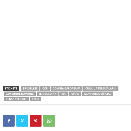
ETICHETE
BRUXELLES
CCR
COMISIA EUROPEANĂ
CUMUL PENSIE SALARIU
GUVERNUL ROMÂNIEI
ILIE BOLOJAN
MAI
MAPN
MONITORUL OFICIAL
PENSII SPECIALE
PNRR