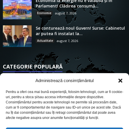
Economia la energie nu e valabilă și în
Parlament! Clădirea consumă...
Economie
august 7, 2026
Se conturează noul Guvern! Surse: Cabinetul
ar putea fi instalat la...
Actualitate
august 7, 2026
CATEGORIE POPULARĂ
6906
Actualitate
Administrează consimțământul
3834
De actualitate
Pentru a oferi cea mai bună experiență, folosim tehnologii, cum ar fi cookie-
2952
Social
uri, pentru a stoca și/sau accesa informațiile despre dispozitive.
Consimțământul pentru aceste tehnologii ne permite să procesăm date,
1727
Politic
cum ar fi comportamentul de navigare sau ID-uri unice pe acest site. Dacă
900
nu îți dai consimțământul sau îți retragi consimțământul dat poate avea
Economie
afecte negative asupra unor anumite funcționalități și funcții.
718
Administrație