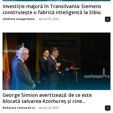
Investiție majoră în Transilvania: Siemens
construiește o fabrică inteligentă la Sibiu
Cătălina Lumperdean
-
aprilie 25, 2026
0
George Simion avertizează: de ce este
blocată salvarea Azomureș și cine...
Redacția Contează.ro
-
aprilie 24, 2026
0