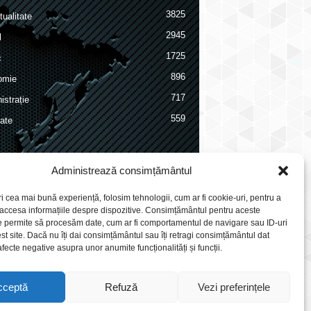
3825
ualitate
2945
l
1725
c
896
omie
717
istrație
559
ate
Administrează consimțământul
ri cea mai bună experiență, folosim tehnologii, cum ar fi cookie-uri, pentru a
 accesa informațiile despre dispozitive. Consimțământul pentru aceste
e permite să procesăm date, cum ar fi comportamentul de navigare sau ID-uri
st site. Dacă nu îți dai consimțământul sau îți retragi consimțământul dat
fecte negative asupra unor anumite funcționalități și funcții.
cceptă
Refuză
Vezi preferințele