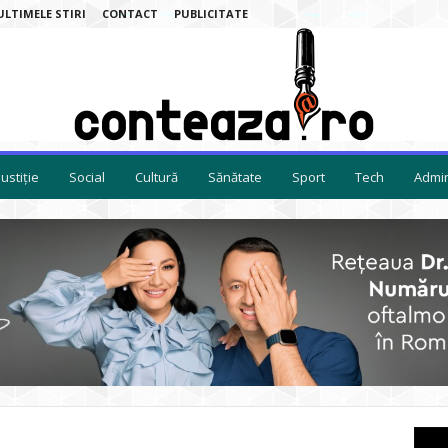
ULTIMELE STIRI
CONTACT
PUBLICITATE
Justiție
Social
Cultură
Sănătate
Sport
Tech
Admin