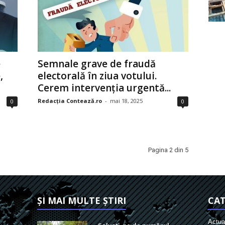
e
Semnale grave de fraudă
,
electorală în ziua votului.
Cerem intervenția urgentă...
Redacția Contează.ro
-
mai 18, 2025
0
0
Pagina 2 din 5
ȘI MAI MULTE ȘTIRI
CAT
Actual