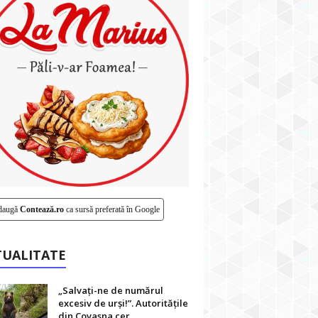
daugă
Contează.ro
ca sursă preferată în Google
TUALITATE
„Salvați-ne de numărul
excesiv de urși!”. Autoritățile
din Covasna cer