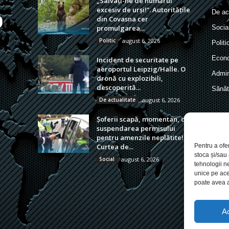
„Salvați-ne de numărul
excesiv de urși!”. Autoritățile
De act
din Covasna cer
promulgarea...
Socia
Politic
august 6, 2026
Politi
Econ
Incident de securitate pe
aeroportul Leipzig/Halle. O
Admin
dronă cu explozibili,
descoperită...
Sănăt
De actualitate
august 6, 2026
Șoferii scapă, momentan, de
suspendarea permisului
pentru amenzile neplătite!
Curtea de...
Pentru a ofe
stoca și/sau
Social
august 6, 2026
tehnologii n
unice pe ace
poate avea a
A