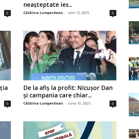
neașteptate ies...
Cătălina Lumperdean
-
iulie 15, 2025
0
0
ția
De la afiș la profit: Nicușor Dan
și campania care chiar...
Cătălina Lumperdean
-
iunie 10, 2025
0
0