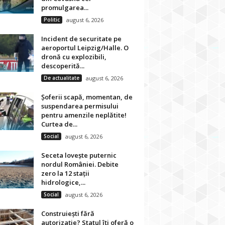
promulgarea...
Politic
august 6, 2026
Incident de securitate pe
aeroportul Leipzig/Halle. O
dronă cu explozibili,
descoperită...
De actualitate
august 6, 2026
Șoferii scapă, momentan, de
suspendarea permisului
pentru amenzile neplătite!
Curtea de...
Social
august 6, 2026
Seceta lovește puternic
nordul României. Debite
zero la 12 stații
hidrologice,...
Social
august 6, 2026
Construiești fără
autorizație? Statul îți oferă o