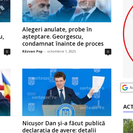
Alegeri anulate, probe în
u,
așteptare. Georgescu,
condamnat înainte de proces
Răzvan Pop
-
octombrie 1, 2025
0
0
A
AC
Nicușor Dan și-a făcut publică
declarația de avere: detalii