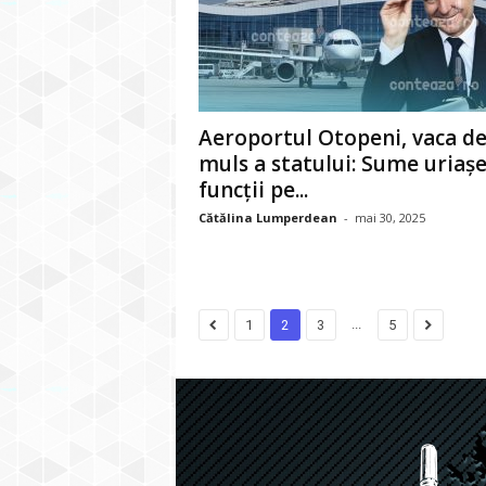
Aeroportul Otopeni, vaca d
muls a statului: Sume uriașe
funcții pe...
Cătălina Lumperdean
-
mai 30, 2025
...
1
2
3
5