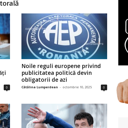
torală
Noile reguli europene privind
ăți
publicitatea politică devin
obligatorii de azi
Cătălina Lumperdean
-
octombrie 10, 2025
0
0